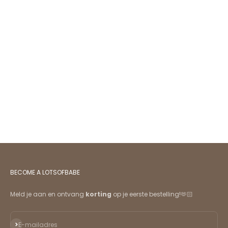
BECOME A LOTSOFBABE
Meld je aan en ontvang
korting
op je eerste bestelling!🫶🏻
Abonneren
E-mailadres