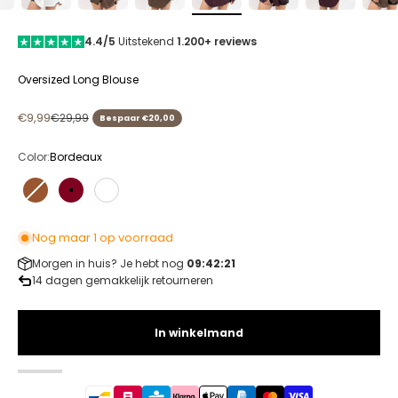
4.4/5
Uitstekend
1.200+ reviews
Oversized Long Blouse
Aanbiedingsprijs
Normale prijs
€9,99
€29,99
Bespaar €20,00
Color:
Bordeaux
Brown
Bordeaux
White
Nog maar 1 op voorraad
Morgen in huis? Je hebt nog
09:42:21
14 dagen gemakkelijk retourneren
In winkelmand