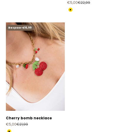
Aanbiedingsprijs
Normale prijs
€5,00
€22,99
Color
Gold
Bespaar €16,99
Cherry bomb necklace
Aanbiedingsprijs
Normale prijs
€5,00
€21,99
Color