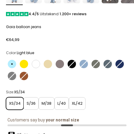
4.4/5
Uitstekend
1.200+ reviews
Gaia balloon jeans
Aanbiedingsprijs
€64,99
Color:
Light blue
Light blue
Yellow
White
Beige
Vintage Grey
Deep Black
Dark washed
Vintage washed
Vintage deni
Dark De
Grey
Brown
Size:
XS/34
XS/34
S/36
M/38
L/40
XL/42